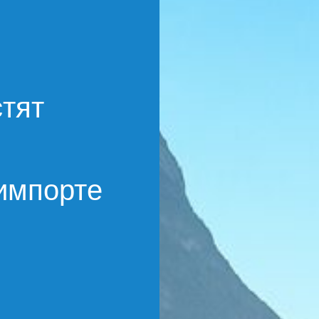
стят
я
импорте