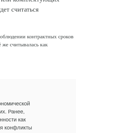
дет считаться
соблюдении контрактных сроков
ё же считывалась как
ономической
х. Ранее,
нности как
ая конфликты