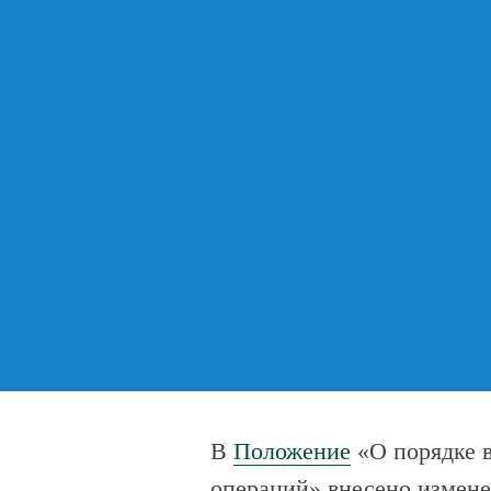
В
Положение
«О порядке 
операций» внесено измене